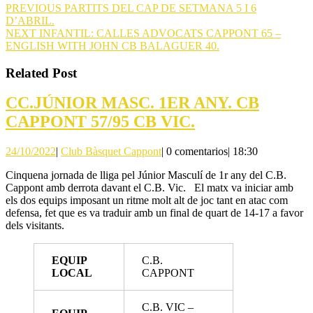
Navegación
Entrada
PREVIOUS
PARTITS DEL CAP DE SETMANA 5 I 6
anterior:
D’ABRIL.
de
Siguiente
NEXT
INFANTIL: CALLES ADVOCATS CAPPONT 65 –
entradas
entrada:
ENGLISH WITH JOHN CB BALAGUER 40.
Related Post
CC.JÚNIOR MASC. 1ER ANY. CB
CC.JÚNIOR
CAPPONT 57/95 CB VIC.
MASC.
24/10/2022
Club
24/10/2022
|
Club Bàsquet Cappont
|
0 comentarios
|
18:30
1ER
Bàsquet
ANY.
Cinquena jornada de lliga pel Júnior Masculí de 1r any del C.B.
Cappont
Cappont amb derrota davant el C.B. Vic. El matx va iniciar amb
CB
els dos equips imposant un ritme molt alt de joc tant en atac com
CAPPONT
defensa, fet que es va traduir amb un final de quart de 14-17 a favor
dels visitants.
57/95
CB
EQUIP
C.B.
VIC.
LOCAL
CAPPONT
C.B. VIC –