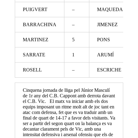
PUIGVERT
–
MAQUEDA
BARRACHINA
–
JIMENEZ
MARTINEZ
5
PONS
SARRATE
1
ARUMÍ
ROSELL
–
ESCRICHE
Cinquena jornada de lliga pel Júnior Masculí
de 1r any del C.B. Cappont amb derrota davant
el C.B. Vic. El matx va iniciar amb els dos
equips imposant un ritme molt alt de joc tant en
atac com defensa, fet que es va traduir amb un
final de quart de 14-17 a favor dels visitants. Va
ser a partir del segon quart on la balança es va
decantar clarament pels de Vic, amb una
intensitat defensiva i arsenal ofensiu que els de