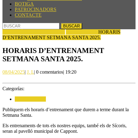
BOTIGA
PATROCINADORS
CONTACTE
BOTÓN
Buscar:
DE
CLUB BÀSQUET CAPPONT
ACTUALITAT
HORARIS
CIERRE
D’ENTRENAMENT SETMANA SANTA 2025.
HORARIS D’ENTRENAMENT
SETMANA SANTA 2025.
08/04/2025
J.
08/04/2025
|
J. I.
|
0 comentarios
|
19:20
I.
Categorías:
ACTUALITAT
Publiquem els horaris d’entrenament que durem a terme durant la
Setmana Santa.
Els entrenaments de tots els nostres equips, també els de Sícoris,
seran al pavelló municipal de Cappont.