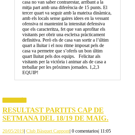
casa no van saber contrarestar, arribant a la
mitja part amb una diferència de 15 punts. El
tercer quart va seguir amb la mateixa dinàmica,
amb els locals sense gaires idees en la vessant
ofensiva ni mantenint la intensitat defensiva
que els caracteritza, fet que van aprofitar els
visitants per obrir una escletxa pràcticament
definitiva. Però els de casa van sortir a l’últim
quart a lluitar i el nou ritme imposat pels de
casa va permetre que s’oferís un bon últim
quart lluitat pels dos equips. Felicitar als
visitants per la victòria i animar als de casa a
treballar per les pròximes jornades. 1,2,3
EQUIP!
LEER
LEER MÁS
MÁS
RESULTAST PARTITS CAP DE
RESUL
SETMANA DEL 18/19 DE MAIG.
PARTIT
20/05/2019
Club
20/05/2019
|
Club Bàsquet Cappont
|
0 comentarios
|
11:05
CAP