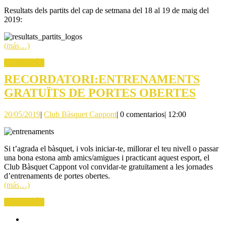
Bàsquet
DE
Resultats dels partits del cap de setmana del 18 al 19 de maig del
Cappont
2019:
SETMA
DEL
(más…)
18/19
LEER
LEER MÁS
DE MAI
MÁS
RECORDATORI:ENTRENAMENTS
REC
GRATUÏTS DE PORTES OBERTES
GRAT
20/05/2019
Club
20/05/2019
|
Club Bàsquet Cappont
|
0 comentarios
|
12:00
DE
Bàsquet
POR
Cappont
OBE
Si t’agrada el bàsquet, i vols iniciar-te, millorar el teu nivell o passar
una bona estona amb amics/amigues i practicant aquest esport, el
Club Bàsquet Cappont vol convidar-te gratuïtament a les jornades
d’entrenaments de portes obertes.
(más…)
LEER
LEER MÁS
MÁS