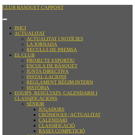
Saltar
CLUB BÀSQUET CAPPONT
al
contenido
Botón
Saltar
de
INICI
al
apertura
ACTUALITAT
contenido
ACTUALITAT I NOTÍCIES
LA JORNADA
RECULLS DE PREMSA
EL CLUB
PROJECTE ESPORTIU
ESCOLA DE BÀSQUET
JUNTA DIRECTIVA
INSTAL·LACIONS
REGLAMENT RÈGIM INTERN
HISTÒRIA
EQUIPS, RESULTATS, CALENDARIS I
CLASSIFICACIONS
SÈNIOR
JUGADORS
CRÓNIQUES / ACTUALITAT
CALENDARI
CLASSIFICACIÓ
BASES COMPETICIÓ