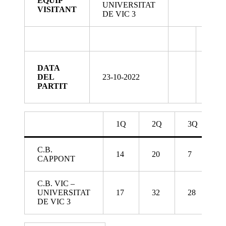
EQUIP
UNIVERSITAT
VISITANT
DE VIC 3
C.C.
DATA
JÚN
DEL
23-10-2022
MA
PARTIT
1r A
1Q
2Q
3Q
C.B.
14
20
7
CAPPONT
C.B. VIC –
UNIVERSITAT
17
32
28
DE VIC 3