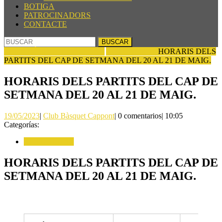
BOTIGA
PATROCINADORS
CONTACTE
BOTÓN
Buscar:
DE
CLUB BÀSQUET CAPPONT
ACTUALITAT
HORARIS DELS
CIERRE
PARTITS DEL CAP DE SETMANA DEL 20 AL 21 DE MAIG.
HORARIS DELS PARTITS DEL CAP DE
SETMANA DEL 20 AL 21 DE MAIG.
19/05/2023
Club
19/05/2023
|
Club Bàsquet Cappont
|
0 comentarios
|
10:05
Bàsquet
Categorías:
Cappont
ACTUALITAT
HORARIS DELS PARTITS DEL CAP DE
SETMANA DEL 20 AL 21 DE MAIG.