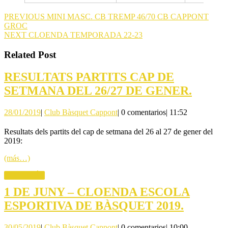
Navegación
Entrada
PREVIOUS
MINI MASC. CB TREMP 46/70 CB CAPPONT
anterior:
GROC
de
Siguiente
NEXT
CLOENDA TEMPORADA 22-23
entradas
entrada:
Related Post
RESULTATS PARTITS CAP DE
RESU
SETMANA DEL 26/27 DE GENER.
PARTI
28/01/2019
Club
28/01/2019
|
Club Bàsquet Cappont
|
0 comentarios
|
11:52
CAP
Bàsquet
DE
Cappont
Resultats dels partits del cap de setmana del 26 al 27 de gener del
2019:
SETM
DEL
(más…)
26/27
LEER
LEER MÁS
MÁS
DE G
1 DE JUNY – CLOENDA ESCOLA
1
ESPORTIVA DE BÀSQUET 2019.
DE
30/05/2019
Club
30/05/2019
|
Club Bàsquet Cappont
|
0 comentarios
|
10:00