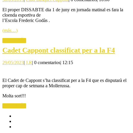
JUNY
Bàsquet
–
El proper DISSABTE dia 1 de juny en jornada matinal es fara la
Cappont
cloenda esportiva de
CLOEN
l’Escola Frederic Godàs .
ESCOL
(más…)
ESPOR
LEER
LEER MÁS
DE
MÁS
Cadet
Cadet Cappont classificat per a la F4
BÀSQU
Capp
2019.
29/05/2023
J.R
29/05/2023
|
J.R
|
0 comentarios
|
12:15
classi
per
El Cadet de Cappont s’ha classificat per a la F4 que es disputarà el
a
proper cap de setmana a Mollerussa.
la
Molta sort!!!
F4
LEER
LEER MÁS
MÁS