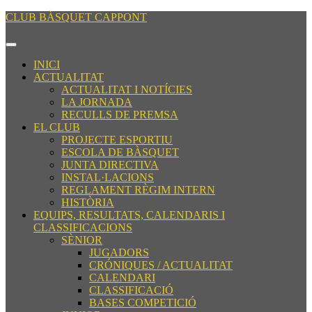
Saltar
CLUB BÀSQUET CAPPONT
al
contenido
Botón
Saltar
de
INICI
al
apertura
ACTUALITAT
contenido
ACTUALITAT I NOTÍCIES
LA JORNADA
RECULLS DE PREMSA
EL CLUB
PROJECTE ESPORTIU
ESCOLA DE BÀSQUET
JUNTA DIRECTIVA
INSTAL·LACIONS
REGLAMENT RÈGIM INTERN
HISTÒRIA
EQUIPS, RESULTATS, CALENDARIS I
CLASSIFICACIONS
SÈNIOR
JUGADORS
CRÓNIQUES / ACTUALITAT
CALENDARI
CLASSIFICACIÓ
BASES COMPETICIÓ