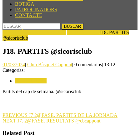
BOTIGA
PATROCINADORS
CONTACTE
BOTÓN
Buscar:
DE
CLUB BÀSQUET CAPPONT
ACTUALITAT
J18. PARTITS
CIERRE
@sicorisclub
J18. PARTITS @sicorisclub
01/03/2024
Club
01/03/2024
|
Club Bàsquet Cappont
|
0 comentarios
|
13:12
Bàsquet
Categorías:
Cappont
ACTUALITAT
Partits del cap de setmana. @sicorisclub
Navegación
Entrada
PREVIOUS
J7 2@FASE. PARTITS DE LA JORNADA
Siguiente
anterior:
NEXT
J7. 2@FASE. RESULTATS @cbcappont
de
entrada:
entradas
Related Post