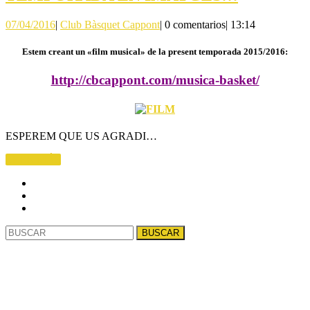
MES
EN
DE
07/04/2016
Club
07/04/2016
|
Club Bàsquet Cappont
|
0 comentarios
|
13:14
IMATGES
SET
Bàsquet
Cappont
Estem creant un
«film musical»
de la present temporada 2015/2016:
http://cbcappont.com/musica-basket/
ESPEREM QUE US AGRADI…
LEER
LEER MÁS
MÁS
Buscar: