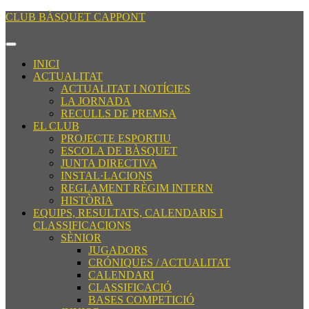
Saltar
CLUB BÀSQUET CAPPONT
al
contenido
Botón
Saltar
de
INICI
al
apertura
ACTUALITAT
contenido
ACTUALITAT I NOTÍCIES
LA JORNADA
RECULLS DE PREMSA
EL CLUB
PROJECTE ESPORTIU
ESCOLA DE BÀSQUET
JUNTA DIRECTIVA
INSTAL·LACIONS
REGLAMENT RÈGIM INTERN
HISTÒRIA
EQUIPS, RESULTATS, CALENDARIS I
CLASSIFICACIONS
SÈNIOR
JUGADORS
CRÓNIQUES / ACTUALITAT
CALENDARI
CLASSIFICACIÓ
BASES COMPETICIÓ