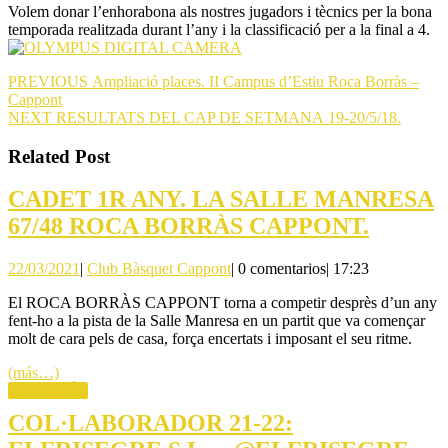
Volem donar l’enhorabona als nostres jugadors i tècnics per la bona
temporada realitzada durant l’any i la classificació per a la final a 4.
Navegación
Entrada
PREVIOUS
Ampliació places. II Campus d’Estiu Roca Borràs –
anterior:
Cappont
de
Siguiente
NEXT
RESULTATS DEL CAP DE SETMANA 19-20/5/18.
entradas
entrada:
Related Post
CADET 1R ANY. LA SALLE MANRESA
CADE
67/48 ROCA BORRÀS CAPPONT.
1R
22/03/2021
Club
22/03/2021
|
Club Bàsquet Cappont
|
0 comentarios
|
17:23
ANY.
Bàsquet
LA
El ROCA BORRÀS CAPPONT torna a competir desprès d’un any
Cappont
fent-ho a la pista de la Salle Manresa en un partit que va començar
SALLE
molt de cara pels de casa, força encertats i imposant el seu ritme.
MANR
(más…)
67/48
LEER
LEER MÁS
MÁS
ROCA
COL·LABORADOR 21-22:
BORR