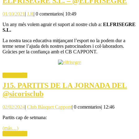
CO
ELFRISEGRE S.L. – @ELFRISEGRE
CAPPO
21-
01/10/2021
J.R
01/10/2021
|
J.R
|
0 comentarios
|
10:49
22:
EL
Un any més volem agrair el suport al nostre club a:
ELFRISEGRE
S.L.
S.L
La nostra tasca educativa mitjançant l’esport no la podem dur a
–
terme sense l’ajuda dels nostres patrocinadors i col·laboradors.
@E
Gràcies per la confiança amb el CB CAPPONT.
LEER
LEER MÁS
MÁS
J15. PARTITS DE LA JORNADA DEL
J15.
@sicorisclub
PARTITS
02/02/2024
Club
02/02/2024
|
Club Bàsquet Cappont
|
0 comentarios
|
12:46
DE
Bàsquet
LA
Partits cap de setmana:
Cappont
JORNADA
(más…)
LEER
LEER MÁS
DEL
MÁS