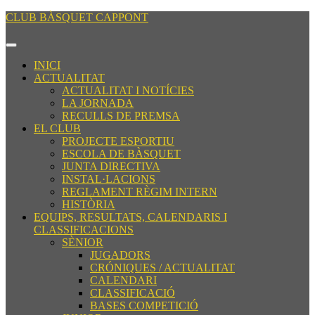
Saltar
CLUB BÀSQUET CAPPONT
al
contenido
Botón
Saltar
de
INICI
al
apertura
ACTUALITAT
contenido
ACTUALITAT I NOTÍCIES
LA JORNADA
RECULLS DE PREMSA
EL CLUB
PROJECTE ESPORTIU
ESCOLA DE BÀSQUET
JUNTA DIRECTIVA
INSTAL·LACIONS
REGLAMENT RÈGIM INTERN
HISTÒRIA
EQUIPS, RESULTATS, CALENDARIS I
CLASSIFICACIONS
SÈNIOR
JUGADORS
CRÓNIQUES / ACTUALITAT
CALENDARI
CLASSIFICACIÓ
BASES COMPETICIÓ