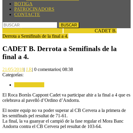
BOTIGA
PATROCINADORS
CONTACTE
BOTÓN
Buscar:
DE
CLUB BÀSQUET CAPPONT
ACTUALITAT
CADET B.
CIERRE
Derrota a Semifinals de la final a 4.
CADET B. Derrota a Semifinals de la
final a 4.
21/05/2018
J.R
21/05/2018
|
J.R
|
0 comentarios
|
08:38
Categorías:
ACTUALITAT
El Roca Borràs Cappont Cadet va participar ahir a la final a 4 que es
celebrava al pavelló d’Ordino d’Andorra.
El nostre equip no va poder superar al CB Cervera a la primera de
les semifinals pel resultat de 71-61.
La final, la va guanyar el campió de la fase regular el Mora Banc
Andorra contra el CB Cervera pel resultat de 103-64.