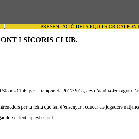
SA
,
SÍCORIS CLUB
PRESENTACIÓ DELS EQUIPS CB CAPPONT 
ONT I SÍCORIS CLUB.
i Sícoris Club, per la temporada 2017/2018, des d’aquí volem agrair l’as
entrenadors per la feina que fan d’ensenyar i educar als jugadors mitjança
audeixin fent aquest esport.