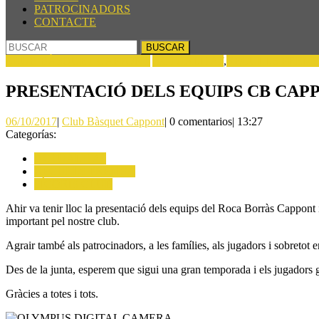
PATROCINADORS
CONTACTE
BOTÓN
Buscar:
DE
CLUB BÀSQUET CAPPONT
ACTUALITAT
,
RECULLS PREM
CIERRE
PRESENTACIÓ DELS EQUIPS CB CAPP
06/10/2017
Club
06/10/2017
|
Club Bàsquet Cappont
|
0 comentarios
|
13:27
Bàsquet
Categorías:
Cappont
ACTUALITAT
RECULLS PREMSA
SÍCORIS CLUB
Ahir va tenir lloc la presentació dels equips del Roca Borràs Cappont 
important pel nostre club.
Agrair també als patrocinadors, a les famílies, als jugadors i sobretot 
Des de la junta, esperem que sigui una gran temporada i els jugadors g
Gràcies a totes i tots.