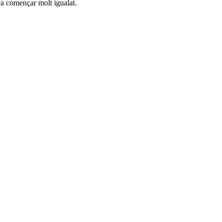
 va començar molt igualat.
.
RA