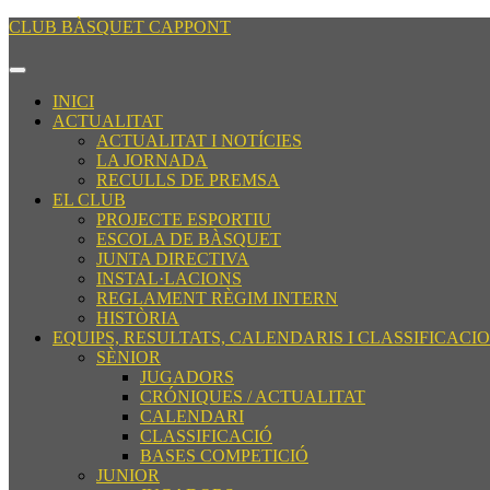
Saltar
CLUB BÀSQUET CAPPONT
al
contenido
Botón
Saltar
de
INICI
al
apertura
ACTUALITAT
contenido
ACTUALITAT I NOTÍCIES
LA JORNADA
RECULLS DE PREMSA
EL CLUB
PROJECTE ESPORTIU
ESCOLA DE BÀSQUET
JUNTA DIRECTIVA
INSTAL·LACIONS
REGLAMENT RÈGIM INTERN
HISTÒRIA
EQUIPS, RESULTATS, CALENDARIS I CLASSIFICACI
SÈNIOR
JUGADORS
CRÓNIQUES / ACTUALITAT
CALENDARI
CLASSIFICACIÓ
BASES COMPETICIÓ
JUNIOR