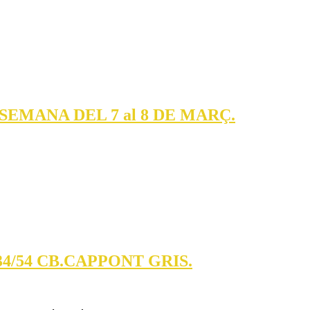
HORARI
SEMANA DEL 7 al 8 DE MARÇ.
DELS
PARTITS
DEL
CAP
DE
SEMANA
DEL
CT.
4/54 CB.CAPPONT GRIS.
7
MINI
al
MASC.
8