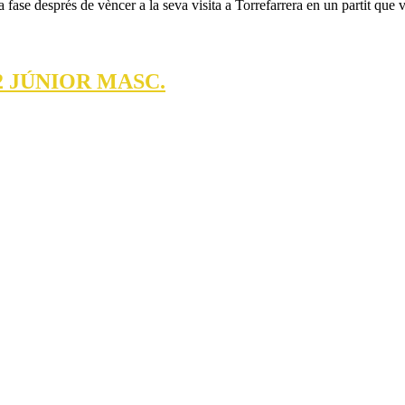
CB
 fase després de vèncer a la seva visita a Torrefarrera en un partit que
DE MARÇ
TORREFARRE
34/54
BASES
2 JÚNIOR MASC.
CB.CAPPONT
I
GRIS.
CALENDARIS
FASES
PRÈVIA
2
JÚNIOR
MASC.