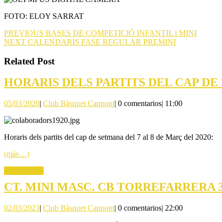
FOTO: ELOY SARRAT
Navegación
Entrada
PREVIOUS
BASES DE COMPETICIÓ INFANTIL i MINI
Siguiente
anterior:
NEXT
CALENDARIS FASE REGULAR PREMINI
de
entrada:
entradas
Related Post
HORARIS DELS PARTITS DEL CAP DE 
05/03/2020
Club
05/03/2020
|
Club Bàsquet Cappont
|
0 comentarios
|
11:00
Bàsquet
Cappont
Horaris dels partits del cap de setmana del 7 al 8 de Març del 2020:
(más…)
LEER
LEER MÁS
MÁS
CT. MINI MASC. CB TORREFARRERA 3
02/03/2023
Club
02/03/2023
|
Club Bàsquet Cappont
|
0 comentarios
|
22:00
Bàsquet