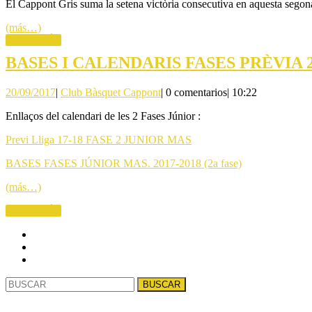
El Cappont Gris suma la setena victòria consecutiva en aquesta segona
Cappont
(más…)
LEER
LEER MÁS
MÁS
BASES I CALENDARIS FASES PRÈVIA 
20/09/2017
Club
20/09/2017
|
Club Bàsquet Cappont
|
0 comentarios
|
10:22
Bàsquet
Enllaços del calendari de les 2 Fases Júnior :
Cappont
Previ Lliga 17-18 FASE 2 JUNIOR MAS
BASES FASES JÚNIOR MAS. 2017-2018 (2a fase)
(más…)
LEER
LEER MÁS
MÁS
Buscar: